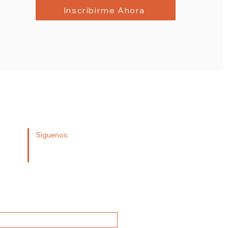
Inscribirme Ahora
etropolitano Paramedicina
Síguenos:
os.com