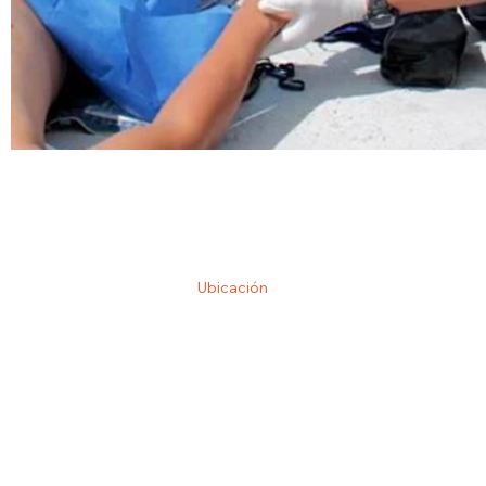
Ubicación
Calle Donato Guerra 58, Zona Centro, 4
Guadalajara, Jal., México