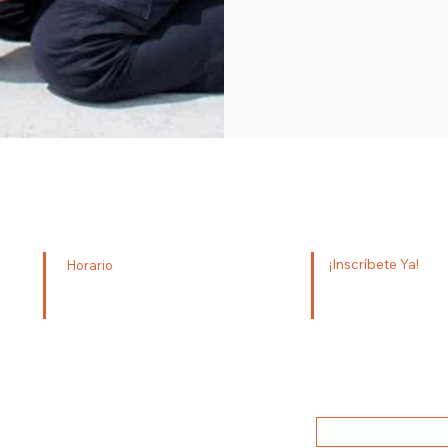
Escuela de paramédicos | Instituto M
¡Inscríbete Ya!
Horario
+52 33 3613 0334
4100
Lunes - viernes 8 am - 5 pm
Sábado 8 am - 6 pm
info@escueladeparamedic