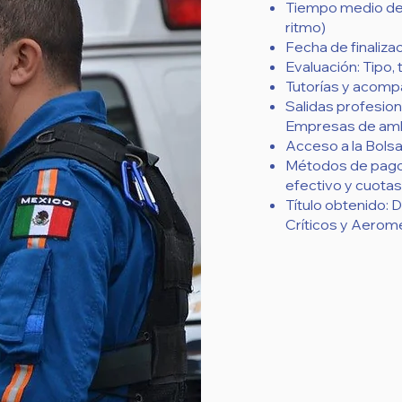
Tiempo medio de r
ritmo)
Fecha de finalizac
Evaluación: Tipo, 
Tutorías y acom
Salidas profesio
Empresas de ambu
Acceso a la Bolsa
Métodos de pago: 
efectivo y cuotas
Título obtenido: 
Críticos y Aerom