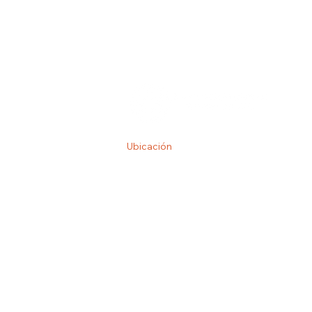
Ubicación
Calle Donato Guerra 58, Zona Centro, 4
Guadalajara, Jal., México