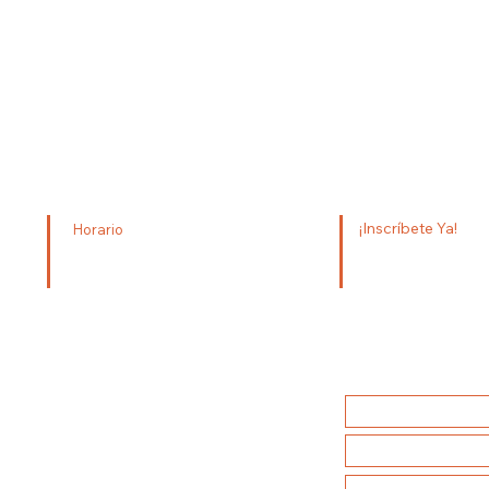
¡Inscríbete Ya!
Horario
+52 33 3613 0334
4100
Lunes - viernes 8 am - 5 pm
Sábado 8 am - 6 pm
info@escueladeparamedic