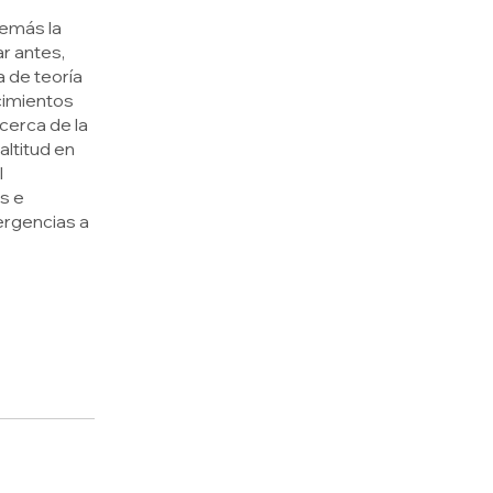
demás la
ar antes,
 de teoría
ocimientos
cerca de la
altitud en
l
s e
ergencias a