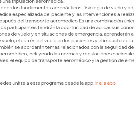
 una tripulación aeromédica.
todos los fundamentos aeronáuticos, fisiología de vuelo y a
dica especializada del paciente y las intervenciones a realiz
espués del transporte aeromedico.Es una combinación única
 Los participantes tendrán la oportunidad de aplicar sus con
ones de vuelo y en situaciones de emergencia. aprenderán a
e vuelo, el estrés del vuelo en los pacientes y el impacto de la 
ambién se abordarán temas relacionados con la seguridad de
aeromédico, incluyendo las normas y regulaciones nacionale
ales, el equipo de transporte aeromédico y la gestión de em
edes unirte a este programa desde la app.
Ir a la app