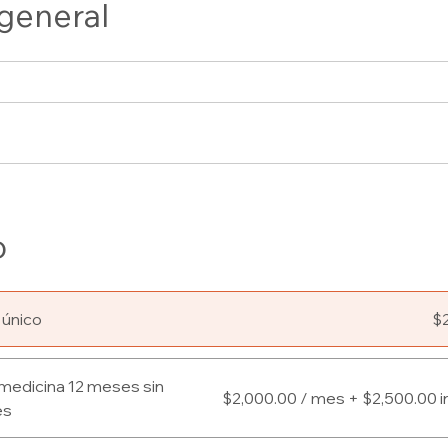
 general
o
 único
$
ina 12 meses sin
$2,000.00 / mes + $2,500.00 i
es