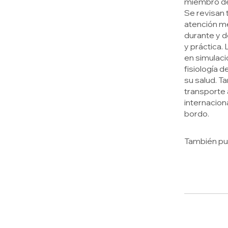
miembro de
Se revisan 
atención me
durante y d
y práctica.
en simulaci
fisiología d
su salud. T
transporte 
internacion
bordo.
También pu