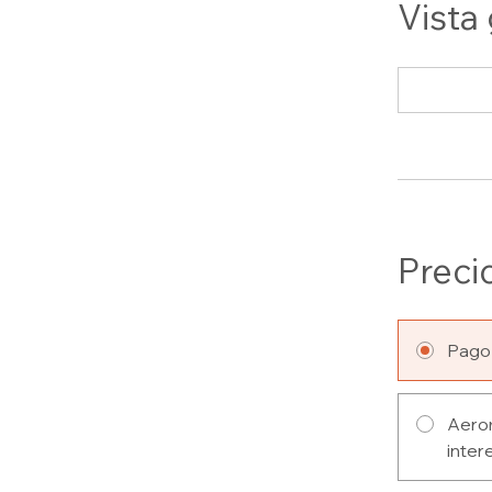
Vista
Preci
Pago
Aeromedic
inter