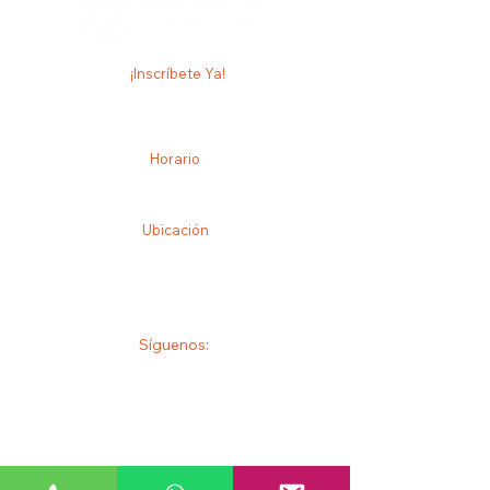
¡Inscríbete Ya!
+52 33 3613 0334
info@escueladeparamedicos.com
Horario
Lunes - viernes 8 am - 5 pm
Sábado 8 am - 6 pm
Ubicación
Calle Donato Guerra 58, Zona Centro, 44100
Guadalajara, Jal., México
Síguenos: